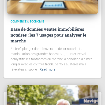
COMMERCE & ÉCONOMIE
Base de données ventes immobilières
notaires : les 7 usages pour analyser le
marché
En bref, plonger dans l’envers du décor notarial La
manipulation des grandes bases DVF, BIEN et Perval
démystifie les fantasmes du marché, à condition d’aimer
jongler avec les chiffres froids, parfois austères mais
révélateurs (spoiler,
Read more