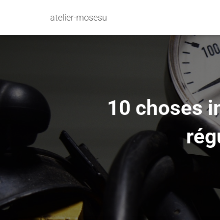
atelier-mosesu
10 choses i
rég