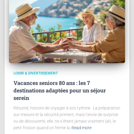
LOISIR & DIVERTISSEMENT
Vacances seniors 80 ans : les 7
destinations adaptées pour un séjour
serein
Résumé, histoire de voyager à son rythme La préparation
sur-mesure et la sécurité priment, mais l’envie de surprise
ou de découverte, elle, ne s’éteint jamais vraiment (ah, le
petit frisson quand on ferme la
Read more