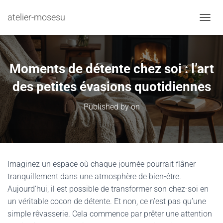
atelier-mosesu
TOGGL
Moments de détente chez soi : l’art
des petites évasions quotidiennes
Published by
on
Imaginez un espace où chaque journée pourrait flâner
tranquillement dans une atmosphère de bien-être.
Aujourd’hui, il est possible de transformer son chez-soi en
un véritable cocon de détente. Et non, ce n’est pas qu’une
simple rêvasserie. Cela commence par prêter une attention