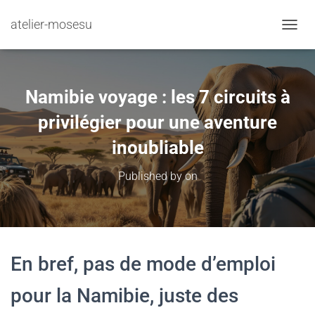
atelier-mosesu
TOGGL
Namibie voyage : les 7 circuits à
privilégier pour une aventure
inoubliable
Published by
on
En bref, pas de mode d’emploi
pour la Namibie, juste des