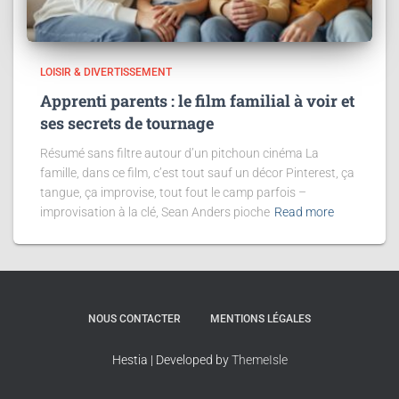
LOISIR & DIVERTISSEMENT
Apprenti parents : le film familial à voir et
ses secrets de tournage
Résumé sans filtre autour d’un pitchoun cinéma La
famille, dans ce film, c’est tout sauf un décor Pinterest, ça
tangue, ça improvise, tout fout le camp parfois –
improvisation à la clé, Sean Anders pioche
Read more
NOUS CONTACTER
MENTIONS LÉGALES
Hestia | Developed by
ThemeIsle