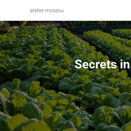
atelier-mosesu
Secrets i